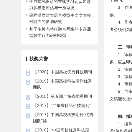
个期刊。
生成式AI驱动的在线学习元认知能
3、作
力多模态评估与干预系统
物。
采样温度对大语言模型中文文本校
对能力的影响研究
4、作
基于多模态特征融合网络的专递课
者必须列为
堂教学行为识别模型
三、审
1、审
获奖荣誉
象，应立即
2、审
【2020】中国高校优秀科技期刊
3、审
【2019】中国高校科技期刊优秀
4、审
团队
5、当
【2018】第五届广东省优秀期刊
文稿能发送
【2017】“广东省精品科技期刊”
【2017】中国高校科技期刊“优秀
四、撤
团队”奖
1、编
【2016】“中国高校优秀科技期
误(例如误