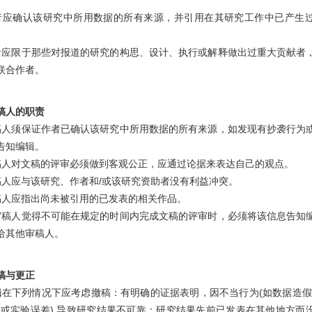
者应确认该研究中所用数据的所有来源，并引用在其研究工作中已产生
者应限于那些对报道的研究的构思、设计、执行或解释做出过重大贡献者
联合作者。
稿人的职责
稿人须保证作者已确认该研究中所用数据的所有来源，如发现有抄袭行为
告知编辑。
稿人对文稿的评审必须做到客观公正，应通过论据来表达自己的观点。
稿人应与该研究、作者和/或该研究资助者没有利益冲突。
稿人应指出尚未被引用的已发表的相关作品。
审稿人觉得不可能在规定的时间内完成文稿的评审时，必须将该信息告知
给其他审稿人。
稿与更正
辑在下列情况下应考虑撤稿：有明确的证据表明，因不当行为(如数据造假
判或实验误差) 导致研究结果不可靠；研究结果先前已发表在其他地方而