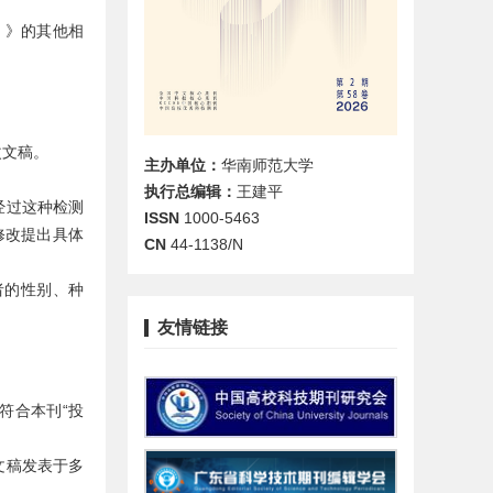
）》
的其他相
改文稿。
主办单位：
华南师范大学
执行总编辑：
王建平
经过这种检测
ISSN
1000-5463
修改提出具体
CN
44-1138/N
者的性别、种
友情链接
符合本刊“投
文稿发表于多