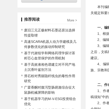
本刊编
关规定和要
推荐阅读
More >
一、编
废旧三元正极材料石墨还原法选择
1、根
性提取锂
2、编
高速SCARA机器人动力学建模及几
3、编
何参数优化的振动抑制研究
之后，文稿
基于代谢组学和网络药理学探讨茶
建议。
籽芯心血管保护的作用机制
4、编
基于高效液相色谱建立对不同产地
土沉香叶鉴别方法
族、宗教和
滑石粉对秀丽隐杆线虫的毒性作用
研究
二、作
广藿香酮对腹泻型肠易激综合征大
1、作
鼠肠机械屏障的影响
稿须知”中
基于机器学习的M-V-ESG投资组合
2、作
优化