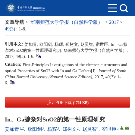
文章导航
>
华南师范大学学报（自然科学版）
>
2017
>
49(3)
: 1-6.
引用本文:
姜如青, 欧阳剑, 杨辉, 郑树文, 赵灵智, 宿世臣. In、Ga掺
杂对SnO2的第一性原理研究[J]. 华南师范大学学报（自然科学版）,
2017, 49(3): 1-6.
Citation:
First-Principles Investigations of the electronic structures and
optical Properties of SnO2 with In and Ga Defects[J].
Journal of South
China Normal University (Natural Science Edition)
, 2017, 49(3): 1-
6.
PDF下载
(1761 KB)
In、Ga掺杂对SnO2的第一性原理研究
1,2
3
3
2
4
5
,
,
姜如青
,
欧阳剑
,
杨辉
,
郑树文
,
赵灵智
,
宿世臣