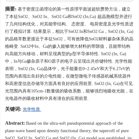
摘要:
基于密度泛函理论的第一性原理平面波超软赝势方法，建立
了本征SnO2、SnO2:In、SnO2:Ga和SnO2:(In,Ga) 超晶胞模型并进行
了几何结构优化，对其能带结构、 态密度、 电荷密度及光学性质进
行了模拟计算. 结果显示，相比于SnO2:In和SnO2:Ga，SnO2:(In, Ga)
的晶格常数更接近于本征SnO2，可有效降低SnO2材料掺杂体系的晶
格畸变. SnO2中In、Ga的掺入能够增大材料的带隙值，且能带结构
向高能方向移动，材料呈现典型的p型半导体特性. SnO2:(In, Ga)
中，In与Ga掺杂原子和O原子的电子云呈现出共价键特性. 光学性能
表明，SnO2:(In, Ga)晶体中，光子能量在0~2.45eV和大于6.27eV的
范围内表现出良好的介电性能，在微型微电子传感器机械系统器件
和高密度信息存储等方面具有良好的应用前景. SnO2:(In, Ga)在可见
光范围内具有105cm-1数量级的吸收系数，能够强烈地吸收光能，在
光电器件的吸收材料中具有潜在的应用前景.
关键词:
光学性质
Abstract:
Based on the ultra-soft pseudopotential approach of the
plane-wave based upon density functional theory, the supercell of pure
SnO2, SnO2:In, SnO2:Ga and SnO2:(In, Ga) model was established, its