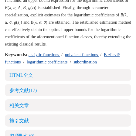
functions, an upper bound expression for the logarithmic coefficients of
B
(
λ
,
α
,
A
,
B
,
g
(
z
)) is established. Finally, through parameter
specialization, explicit estimates for the logarithmic coefficients of
B
(
λ
,
α
,
σ
,
g
(
z
)) and
B
(
λ
,
α
,
σ
) are obtained. The established estimation method
can effectively obtain the optimal upper bounds for the logarithmic
coefficients of the aforementioned function classes, thereby extending the
existing classical results.
Keywords:
analytic functions
/
univalent functions
/
Bazilevič
functions
/
logarithmic coefficients
/
subordination
HTML全文
参考文献
(17)
相关文章
施引文献
资源附件
(0)