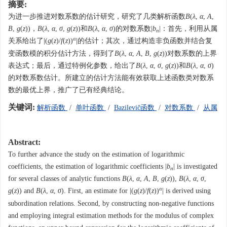
摘要:
为进一步推进对数系数的估计研究，研究了几类解析函数
B
(
λ
,
α
,
A
,
B
,
g
(
z
))，
B
(
λ
,
α
,
σ
,
g
(
z
))和
B
(
λ
,
α
,
σ
)的对数系数|
b
|：首先，利用从属
n
α
关系给出了|(
g
(
z
)/
f
(
z
))
|的估计；其次，通过构造非负函数并结合复
变函数模的积分估计方法，得到了
B
(
λ
,
α
,
A
,
B
,
g
(
z
))对数系数的上界
表达式；最后，通过特例化参数，给出了
B
(
λ
,
α
,
σ
,
g
(
z
))和
B
(
λ
,
α
,
σ
)
的对数系数估计。所建立的估计方法能有效获取上述函数类对数系
数的最优上界，推广了已有经典结论。
关键词:
解析函数
/
单叶函数
/
Bazilevič函数
/
对数系数
/
从属
Abstract:
To further advance the study on the estimation of logarithmic
coefficients, the estimation of logarithmic coefficients |
b
| is investigated
n
for several classes of analytic functions
B
(
λ
,
α
,
A
,
B
,
g
(
z
)),
B
(
λ
,
α
,
σ
,
α
g
(
z
)) and
B
(
λ
,
α
,
σ
). First, an estimate for |(
g
(
z
)/
f
(
z
))
| is derived using
subordination relations. Second, by constructing non-negative functions
and employing integral estimation methods for the modulus of complex