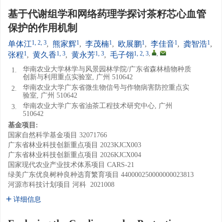
基于代谢组学和网络药理学探讨茶籽芯心血管
保护的作用机制
1, 2, 3
1
1
1
1
1
单体江
,
熊家辉
,
李茂楠
,
欧展鹏
,
李佳音
,
龚智浩
,
1
1, 3
1, 3
1, 2, 3
,
,
张程
,
黄久香
,
黄永芳
,
毛子翎
华南农业大学林学与风景园林学院/广东省森林植物种质
1.
创新与利用重点实验室, 广州 510642
华南农业大学广东省微生物信号与作物病害防控重点实
2.
验室, 广州 510642
华南农业大学广东省油茶工程技术研究中心, 广州
3.
510642
基金项目:
国家自然科学基金项目
32071766
广东省林业科技创新重点项目
2023KJCX003
广东省林业科技创新重点项目
2026KJCX004
国家现代农业产业技术体系项目
CARS-21
绿美广东优良树种良种选育繁育项目
440000250000000023813
河源市科技计划项目
河科 2021008
详细信息