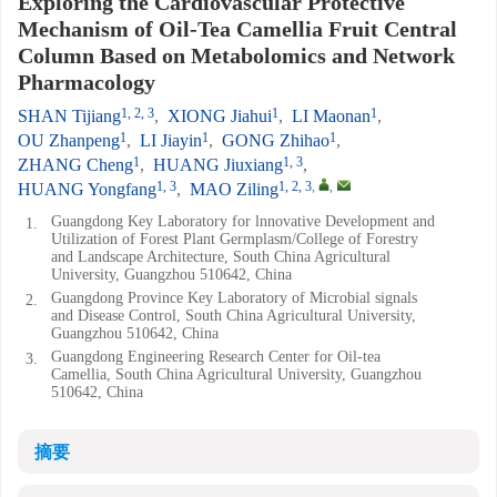
Exploring the Cardiovascular Protective
Mechanism of Oil-Tea Camellia Fruit Central
Column Based on Metabolomics and Network
Pharmacology
1, 2, 3
1
1
SHAN Tijiang
,
XIONG Jiahui
,
LI Maonan
,
1
1
1
OU Zhanpeng
,
LI Jiayin
,
GONG Zhihao
,
1
1, 3
ZHANG Cheng
,
HUANG Jiuxiang
,
1, 3
1, 2, 3
,
,
HUANG Yongfang
,
MAO Ziling
Guangdong Key Laboratory for lnnovative Development and
1.
Utilization of Forest Plant Germplasm/College of Forestry
and Landscape Architecture, South China Agricultural
University, Guangzhou 510642, China
Guangdong Province Key Laboratory of Microbial signals
2.
and Disease Control, South China Agricultural University,
Guangzhou 510642, China
Guangdong Engineering Research Center for Oil-tea
3.
Camellia, South China Agricultural University, Guangzhou
510642, China
摘要