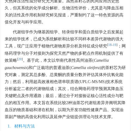
天然降压活性成分研究尤为重要。虽然茶籽芯的民间应用历史悠
久，但其系统的化学成分解析、生物活性评价，尤其是与降血压相
关的活性及作用机制研究鲜见报道，严重制约了这一特色资源的高
值化开发与科学应用。
代谢组学作为继基因组学、转录组学和蛋白质组学之后发展起
来的组学技术，已成为系统解析和比较不同样本差异代谢物的强大
[
18
-
19
]
工具，现广泛应用于植物代谢物差异分析及特征成分研究
；网
络药理学与分子对接则为探究天然产物的多靶点作用机制提供了有
[
20
]
效策略
。基于此，本文以华南代表性高州油茶(
Camellia
gauchowensis
)和广泛栽培的普通油茶(
Camellia
oleifera
)的茶籽芯为研
究对象，测定其总多酚、总黄酮的质量分数并评估其体外抗氧化能
力；然后，利用超高效液相色谱串联质谱(UPLC-MS/MS)技术系统
分析鉴定二者的代谢物组成；其次，结合网络药理学预测其降血压
关键靶点及作用通路；最后，通过分子对接验证核心活性成分与靶
点的相互作用。本文旨在系统比较2种油茶芯代谢组差异并阐明其降
血压的物质基础和潜在机制，以期为开发功能性健康产品、实现油
茶副产物的高值化利用以及延伸产业链提供理论与技术支撑。
1. 材料与方法