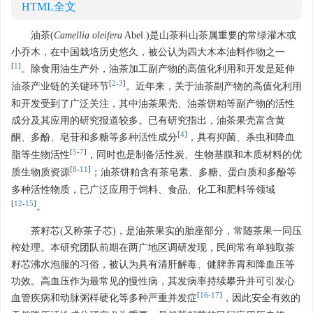
HTML全文
油茶(
Camellia
oleifera
Abel.)是山茶科山茶属重要的常绿灌木或
小乔木，在中国栽培历史悠久，被公认为四大木本油料作物之一
[
1
]
。除食用油生产外，油茶加工副产物的高值化利用和开发是延伸
[
2
-
3
]
油茶产业链的关键环节
。近年来，关于油茶副产物的高值化利用
和开发受到了广泛关注，其中油茶果壳、油茶饼粕等副产物的活性
成分及其应用的研究报道较多。已有研究指出，油茶果壳富含黄
[
4
]
酮、多酚、皂苷和多糖等多种活性成分
，具有抑菌、杀虫和降血
[
5
-
7
]
脂等生物活性
，同时也是制备活性炭、生物基膜和木质材料的优
[
8
-
11
]
质生物质资源
；油茶饼粕含有茶皂素、多糖、蛋白质和多酚等
多种活性物质，已广泛应用于饲料、食品、化工和肥料等领域
[
12
-
15
]
。
茶籽芯(又称茶子芯)，是油茶果实的胎座部分，常随茶果一同压
榨处理。本研究团队前期在两广地区调研发现，民间常有单独取茶
籽芯沸水泡服的习俗，被认为具有清肝解毒、健脾养胃和降血压等
功效。高血压作为最常见的慢性病，其发病率持续攀升并可引发心
[
16
-
17
]
血管疾病和动脉粥样硬化等多种严重并发症
，因此安全有效的