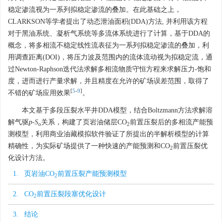
稳定渗流视为一系列拟稳定渗流的叠加。在此基础之上，
CLARKSON等学者提出了动态泄油面积(DDA)方法, 并利用该方程
对于黑油系统、凝析气系统等多流体系统进行了计算，基于DDA的
概念，将多相流不稳定线性流表征为一系列拟稳定渗流的叠加，利
用调查距离(DOI)，将压力波及范围内的流体流动视为拟稳定流，通
过Newton-Raphson迭代法求解多相流物质守恒方程来求解压力-饱和
度，进而进行产量求解，并且精度在允许的矿场误差范围，取得了
[
5
-
9
]
不错的矿场应用效果
。
本文基于多段压裂水平井DDA模型，结合Boltzmann方法求解溶
解气驱
p
-
S
关系，构建了页岩油储层CO
前置压裂后的多相流产能预
o
2
测模型，利用商业油藏模拟软件验证了所提出的半解析模型的计算
精确性，为实际矿场提供了一种快速的产能预测和CO
前置压裂优
2
化设计方法。
1. 页岩油CO
前置压裂产能预测模型
2
2. CO
前置压裂段塞优化设计
2
3. 结论