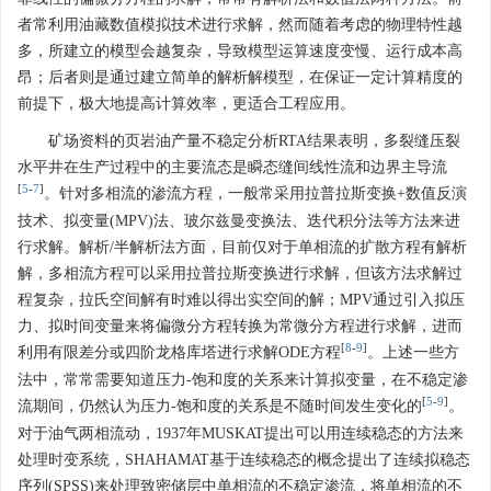
者常利用油藏数值模拟技术进行求解，然而随着考虑的物理特性越
多，所建立的模型会越复杂，导致模型运算速度变慢、运行成本高
昂；后者则是通过建立简单的解析解模型，在保证一定计算精度的
前提下，极大地提高计算效率，更适合工程应用。
矿场资料的页岩油产量不稳定分析RTA结果表明，多裂缝压裂
水平井在生产过程中的主要流态是瞬态缝间线性流和边界主导流
[
5
-
7
]
。针对多相流的渗流方程，一般常采用拉普拉斯变换+数值反演
技术、拟变量(MPV)法、玻尔兹曼变换法、迭代积分法等方法来进
行求解。解析/半解析法方面，目前仅对于单相流的扩散方程有解析
解，多相流方程可以采用拉普拉斯变换进行求解，但该方法求解过
程复杂，拉氏空间解有时难以得出实空间的解；MPV通过引入拟压
力、拟时间变量来将偏微分方程转换为常微分方程进行求解，进而
[
8
-
9
]
利用有限差分或四阶龙格库塔进行求解ODE方程
。上述一些方
法中，常常需要知道压力-饱和度的关系来计算拟变量，在不稳定渗
[
5
-
9
]
流期间，仍然认为压力-饱和度的关系是不随时间发生变化的
。
对于油气两相流动，1937年MUSKAT提出可以用连续稳态的方法来
处理时变系统，SHAHAMAT基于连续稳态的概念提出了连续拟稳态
序列(SPSS)来处理致密储层中单相流的不稳定渗流，将单相流的不