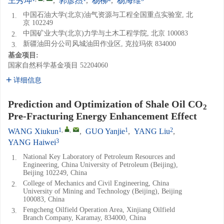
王秀坤
,
郭彦杰
,
杨柳
,
杨海维
中国石油大学(北京)油气资源与工程全国重点实验室, 北
1.
京 102249
中国矿业大学(北京)力学与土木工程学院, 北京 100083
2.
新疆油田分公司风城油田作业区, 克拉玛依 834000
3.
基金项目:
国家自然科学基金项目
52204060
详细信息
Prediction and Optimization of Shale Oil CO
2
Pre-Fracturing Energy Enhancement Effect
1
,
,
1
2
WANG Xiukun
,
GUO Yanjie
,
YANG Liu
,
3
YANG Haiwei
National Key Laboratory of Petroleum Resources and
1.
Engineering, China University of Petroleum (Beijing),
Beijing 102249, China
College of Mechanics and Civil Engineering, China
2.
University of Mining and Technology (Beijing), Beijing
100083, China
Fengcheng Oilfield Operation Area, Xinjiang Oilfield
3.
Branch Company, Karamay, 834000, China