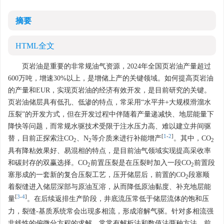
摘要
HTML全文
页岩油是重要的非常规油气资源，2024年全国页岩油产量超过
600万吨，增速30%以上，是增储上产的关键领域。如何提高页岩油
的产量和EUR，实现页岩油的经济有效开发，是目前研究的关键。
页岩油储层具有低孔、低渗的特点，常采用“水平井+大规模滑溜水
压裂”的开发方式，但在开发过程中伴随着产量递减快、地层能量下
降快等问题，而常规水驱技术受限于注水压力高、难以建立井间驱
[
1
-
2
]
替，目前正探索注CO
、N
等介质来进行补能增产
。其中，CO
2
2
2
具有降粘效果好、易混相的特点，是目前油气领域实现提高采收率
和碳封存的双赢选择。CO
前置压裂是在压裂时加入一段CO
前置段
2
2
塞形成的一套新的复合压裂工艺，压开储层后，前置的CO
段塞顺
2
着裂缝进入储层深部与原油互溶，从而降低原油黏度、补充地层能
[
3
-
4
]
量
。在后续返排生产阶段，井底流压常低于储层流体的饱和压
力，裂缝-基质系统常会出现多相流，形成溶解气驱。针对多相流强
非线性的偏微分方程的求解，常常有解析法和数值法两种方法。前