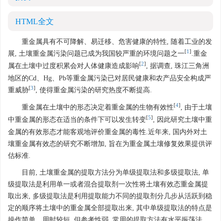
HTML全文
重金属具有不可降解、易迁移、危害健康的特性, 随着工业的发
[
1
]
展, 土壤重金属污染问题已成为我国较严重的环境问题之一
.重金
[
2
]
属在土壤中过度积累会对人体健康造成影响
, 据调查, 珠江三角洲
地区的Cd、Hg、Pb等重金属污染已对居民健康和农产品安全构成严
[
3
]
重威胁
, 使得重金属污染的研究热度不断提高.
[
4
]
重金属在土壤中的形态决定着重金属的生物有效性
, 由于土壤
[
5
]
中重金属的形态在适当的条件下可以发生转变
, 因此研究土壤中重
金属的有效形态才能客观地评价重金属的毒性.近年来, 国内外对土
壤重金属有效态的研究不断增加, 旨在为重金属土壤修复效果提供评
估标准.
目前, 土壤重金属的提取方法分为单级提取法和多级提取法, 单
级提取法是利用单一或者混合提取剂一次性将土壤有效态重金属提
取出来, 多级提取法是利用提取能力不同的提取剂分几步从活跃到稳
定的顺序将土壤中的重金属全部提取出来, 其中单级提取法的特点是
操作简单、用时较短, 但参考性弱, 常用的提取方法有水平振荡法、