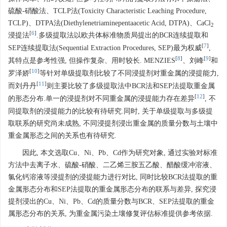
硫酸-硝酸法、TCLP法(Toxicity Characteristic Leaching Procedure,
TCLP)、DTPA法(Diethylenetriaminepentaacetic Acid, DTPA)、CaCl
2
[
6
]
浸提法
.多级提取法以欧共体标准物质局提出的BCR连续提取和
[
7
]
SEP连续提取法(Sequential Extraction Procedures, SEP)最为权威
,
[
8
]
[
9
]
其特点是参考性强, 但操作复杂、用时较长. MENZIES
、刘峰
和
[
10
]
罗泽娇
等针对单级提取剂比较了不同浸提剂对重金属的浸提能力,
[
11
]
而刘丹丹
则主要比较了多级提取法中BCR法和SEP法提取重金属
[
12
]
的形态分布.单一的浸提剂对不同重金属的浸提能力存在差异
, 不
同提取剂的浸提能力的比较有待研究.同时, 关于单级提取与多级提
取联系的研究尚未成熟, 不同浸提剂浸出重金属的质量分数与土壤中
重金属形态之间的关系也有待研究.
因此, 本文选取Cu、Ni、Pb、Cd作为研究对象, 通过实验对标准
方法中去离子水、硫酸-硝酸、二乙烯三胺五乙酸、醋酸缓冲溶液、
氯化钙溶液等浸提剂的浸提能力进行对比, 同时比较BCR法提取的重
金属形态分布和SEP法提取的重金属形态分布的联系与差异, 探究浸
提剂浸出的Cu、Ni、Pb、Cd的质量分数与BCR、SEP法提取的重金
属形态分布的关系, 为重金属污染土壤修复评估标准提供参考依据.