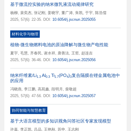
基于微流控实验的纳米微乳液流动规律研究
杨柳
,
裴奕杰
,
张记刚
,
姜晓宇
,
董广涛
,
朱凯
,
于宇
,
陈浩儒
2025, 57(6): 22-35.
DOI:
10.6054/j.jscnun.2025055
材料化学与物理
植物-微生物燃料电池的原油降解与微生物产电性能
夏宇
,
毛慧
,
齐春民
,
谢水祥
,
唐善法
,
王哲
,
赵连吉
2025, 57(6): 36-46.
DOI:
10.6054/j.jscnun.2025056
纳米纤维素/Li
Al
Ti
(PO
)
复合隔膜在锂金属电池中
1.3
0.3
1.7
4
3
的应用
冯晓燕
,
李江鹏
,
高苑鑫
,
段明月
,
柴敬超
2025, 57(6): 47-56.
DOI:
10.6054/j.jscnun.2025057
协同智能与智慧教育
基于大语言模型的多知识视角问答社区专家发现模型
许嘉
,
李正凯
,
吕品
,
王艳秋
,
苏申
,
王志刚