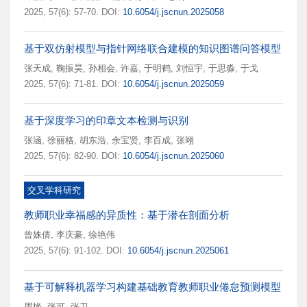
2025, 57(6): 57-70.
DOI:
10.6054/j.jscnun.2025058
基于双仿射模型与指针网络联合建模的知识图谱问答模型
张天成
,
鞠振昊
,
孙相会
,
许嘉
,
于明鹤
,
刘恒宇
,
于思淼
,
于戈
2025, 57(6): 71-81.
DOI:
10.6054/j.jscnun.2025059
基于深度学习的印章文本检测与识别
张涵
,
徐丽格
,
胡东浩
,
余宝贤
,
李百成
,
张翊
2025, 57(6): 82-90.
DOI:
10.6054/j.jscnun.2025060
交叉学科研究
教师职业幸福感的异质性：基于潜在剖面分析
曾姝倩
,
李庆豪
,
徐艳伟
2025, 57(6): 91-102.
DOI:
10.6054/j.jscnun.2025061
基于可解释机器学习构建基础教育教师职业倦怠预测模型
周艳
,
张可
,
张卫