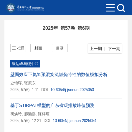
2025年 第57卷 第6期
栏目
封面
目录
上一期
|
下一期
碳达峰与碳中和
壁面效应下氨氢预混旋流燃烧特性的数值模拟分析
史锦晖
,
张振东
2025, 57(6): 1-11.
DOI:
10.6054/j.jscnun.2025053
基于STIRPAT模型的广东省碳排放峰值预测
胡焕玲
,
廖涵嘉
,
陈梓瑾
2025, 57(6): 12-21.
DOI:
10.6054/j.jscnun.2025054