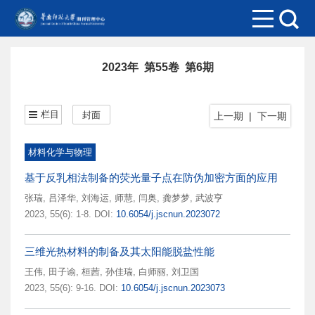
2023年 第55卷 第6期
栏目
封面
上一期
|
下一期
材料化学与物理
基于反乳相法制备的荧光量子点在防伪加密方面的应用
张瑞
,
吕泽华
,
刘海运
,
师慧
,
闫奥
,
龚梦梦
,
武波亨
2023, 55(6): 1-8.
DOI:
10.6054/j.jscnun.2023072
三维光热材料的制备及其太阳能脱盐性能
王伟
,
田子谕
,
桓茜
,
孙佳瑞
,
白师丽
,
刘卫国
2023, 55(6): 9-16.
DOI:
10.6054/j.jscnun.2023073