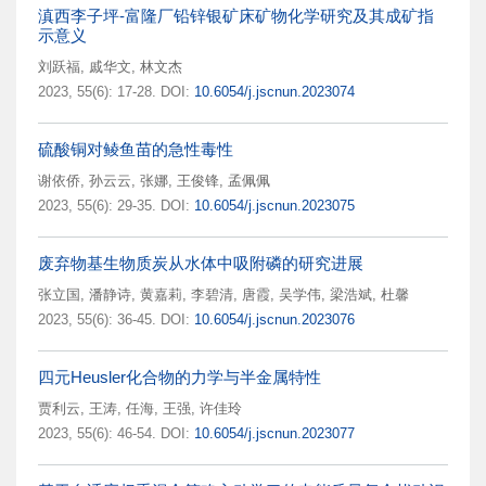
滇西李子坪-富隆厂铅锌银矿床矿物化学研究及其成矿指
示意义
刘跃福
,
戚华文
,
林文杰
2023, 55(6): 17-28.
DOI:
10.6054/j.jscnun.2023074
硫酸铜对鲮鱼苗的急性毒性
谢依侨
,
孙云云
,
张娜
,
王俊锋
,
孟佩佩
2023, 55(6): 29-35.
DOI:
10.6054/j.jscnun.2023075
废弃物基生物质炭从水体中吸附磷的研究进展
张立国
,
潘静诗
,
黄嘉莉
,
李碧清
,
唐霞
,
吴学伟
,
梁浩斌
,
杜馨
2023, 55(6): 36-45.
DOI:
10.6054/j.jscnun.2023076
四元Heusler化合物的力学与半金属特性
贾利云
,
王涛
,
任海
,
王强
,
许佳玲
2023, 55(6): 46-54.
DOI:
10.6054/j.jscnun.2023077