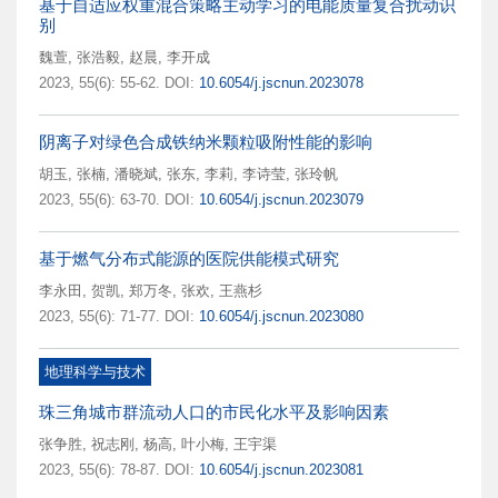
基于自适应权重混合策略主动学习的电能质量复合扰动识
别
魏萱
,
张浩毅
,
赵晨
,
李开成
2023, 55(6): 55-62.
DOI:
10.6054/j.jscnun.2023078
阴离子对绿色合成铁纳米颗粒吸附性能的影响
胡玉
,
张楠
,
潘晓斌
,
张东
,
李莉
,
李诗莹
,
张玲帆
2023, 55(6): 63-70.
DOI:
10.6054/j.jscnun.2023079
基于燃气分布式能源的医院供能模式研究
李永田
,
贺凯
,
郑万冬
,
张欢
,
王燕杉
2023, 55(6): 71-77.
DOI:
10.6054/j.jscnun.2023080
地理科学与技术
珠三角城市群流动人口的市民化水平及影响因素
张争胜
,
祝志刚
,
杨高
,
叶小梅
,
王宇渠
2023, 55(6): 78-87.
DOI:
10.6054/j.jscnun.2023081