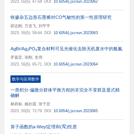
2023, 55(5): 47-58.
DOI:
10.6054/j.jscnun.2023062
铁掺杂五边形石墨烯对CO气敏性的第一性原理研究
邵志刚
,
万龙飞
,
刘平平
2023, 55(5): 59-64.
DOI:
10.6054/j.jscnun.2023063
AgBr/Ag
PO
复合材料可见光催化去除无机废水中的氨氮
3
4
罗嘉宏
,
张刚
,
史伟
2023, 55(5): 65-71.
DOI:
10.6054/j.jscnun.2023064
数学与应用数学
一类积分-偏微分群体平衡方程的非完全不变群及显式精
确解
林府标
,
杨欣霞
,
张千宏
2023, 55(5): 72-79.
DOI:
10.6054/j.jscnun.2023065
算子函数的a-Weyl定理和(
)性质
R