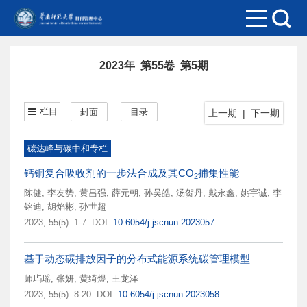
2023年 第55卷 第5期
栏目
封面
目录
上一期
|
下一期
碳达峰与碳中和专栏
钙铜复合吸收剂的一步法合成及其CO
捕集性能
2
陈健
,
李友势
,
黄昌强
,
薛元朝
,
孙吴皓
,
汤贺丹
,
戴永鑫
,
姚宇诚
,
李
铭迪
,
胡焰彬
,
孙世超
2023, 55(5): 1-7.
DOI:
10.6054/j.jscnun.2023057
基于动态碳排放因子的分布式能源系统碳管理模型
师玙瑶
,
张妍
,
黄绮煜
,
王龙泽
2023, 55(5): 8-20.
DOI:
10.6054/j.jscnun.2023058