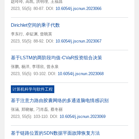
赵玲玲
,
高凯
,
洪明理
,
王福昌
2023, 55(5): 80-87.
DOI:
10.6054/j.jscnun.2023066
Dirichlet空间的乘子代数
李东行
,
卓钲渊
,
曾眺英
2023, 55(5): 88-92.
DOI:
10.6054/j.jscnun.2023067
基于LSTM的两阶段均值-CVaR投资组合决策
张鹏
,
杨洋
,
李璟欣
,
曾永泉
2023, 55(5): 93-102.
DOI:
10.6054/j.jscnun.2023068
计算机科学与软件工程
基于注意力路由胶囊网络的多通道脑电情感识别
张涵
,
郑晓敏
,
刁肖磊
,
蔡冬丽
2023, 55(5): 103-110.
DOI:
10.6054/j.jscnun.2023069
基于链路位置的SDN数据平面故障恢复方法