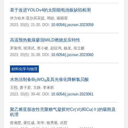
基于改进YOLOv4的太阳能电池板缺陷检测
伊力哈木·亚尔买买提
,
邓皓
,
谢丽蓉
2023, 55(5): 21-30.
DOI:
10.6054/j.jscnun.2023059
高温预热氨煤掺混MILD燃烧反应特性
罗俊伟
,
张泽武
,
查小健
,
赵征鸿
,
杨龙
,
张立麒
2023, 55(5): 31-38.
DOI:
10.6054/j.jscnun.2023060
材料化学与物理
水热法制备Bi
WO
及其光催化降解氯贝酸
2
6
王熙
,
萧子君
,
王静
,
李来胜
2023, 55(5): 39-46.
DOI:
10.6054/j.jscnun.2023061
聚乙烯亚胺改性壳聚糖气凝胶对Cr(Ⅵ)和Cu(Ⅱ)的吸附及
机理
曾湘楚
,
黄红诚
,
宋华
,
银秀菊
,
武哲