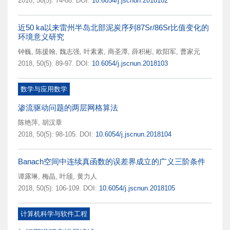
2018, 50(5): 74-88.
DOI:
10.6054/j.jscnun.2018102
近50 ka以来雷州半岛北部泥炭序列87Sr/86Sr比值变化的
环境意义研究
钟巍
,
陈援翰
,
魏志强
,
叶素素
,
商圣潭
,
薛积彬
,
欧阳军
,
曹家元
2018, 50(5): 89-97.
DOI:
10.6054/j.jscnun.2018103
数学与应用数学
渗流驱动问题的两层网格算法
陈艳萍
,
胡汉章
2018, 50(5): 98-105.
DOI:
10.6054/j.jscnun.2018104
Banach空间中连续真函数的误差界成立的广义三阶条件
谭露琳
,
梅晶
,
叶颀
,
黄力人
2018, 50(5): 106-109.
DOI:
10.6054/j.jscnun.2018105
计算机科学与软件工程