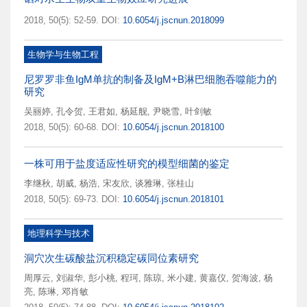
2018, 50(5): 52-59.
DOI:
10.6054/j.jscnun.2018099
生物学与生物工程
尼罗罗非鱼IgM单抗的制备及IgM+B淋巴细胞吞噬能力的
研究
吴丽婷
,
孔令贺
,
王君如
,
杨延舰
,
尹晓雪
,
叶剑敏
2018, 50(5): 60-68.
DOI:
10.6054/j.jscnun.2018100
一株可用于盐度适应性研究的模型细菌的鉴定
李继秋
,
胡威
,
杨浩
,
宋友欣
,
谈雅琳
,
张桂山
2018, 50(5): 69-73.
DOI:
10.6054/j.jscnun.2018101
地理科学与技术
洞穴次生碳酸盐沉积稳定碳同位素研究
周厚云
,
刘淑华
,
彭小桃
,
程珂
,
陈琼
,
米小建
,
黄嘉仪
,
贺海波
,
杨
亮
,
陈琳
,
邓肖敏