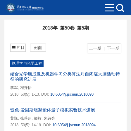
2018年 第50卷 第5期
栏目
封面
上一期
|
下一期
物理学与光学工程
结合光学脑成像及机器学习分类算法对自闭症大脑活动特
征的研究进展
李军
,
程卉怡
2018, 50(5): 1-13.
DOI:
10.6054/j.jscnun.2018093
玻色-爱因斯坦凝聚体量子模拟实验技术进展
黄巍
,
张善超
,
颜辉
,
朱诗亮
2018, 50(5): 14-19.
DOI:
10.6054/j.jscnun.2018094