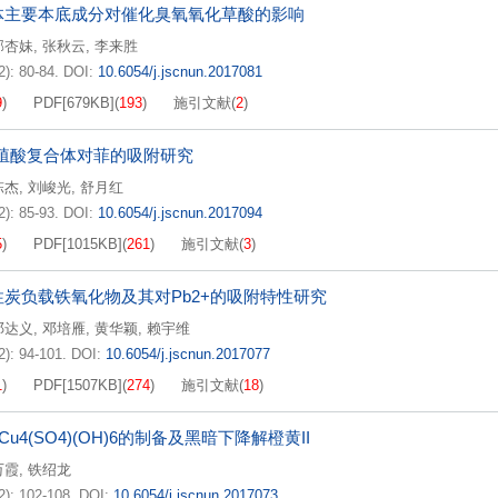
体主要本底成分对催化臭氧氧化草酸的影响
郭杏妹
,
张秋云
,
李来胜
2): 80-84.
DOI:
10.6054/j.jscnun.2017081
9
)
PDF[
679KB
]
(
193
)
施引文献
(
2
)
腐殖酸复合体对菲的吸附研究
陈杰
,
刘峻光
,
舒月红
2): 85-93.
DOI:
10.6054/j.jscnun.2017094
5
)
PDF[
1015KB
]
(
261
)
施引文献
(
3
)
炭负载铁氧化物及其对Pb2+的吸附特性研究
邓达义
,
邓培雁
,
黄华颖
,
赖宇维
2): 94-101.
DOI:
10.6054/j.jscnun.2017077
1
)
PDF[
1507KB
]
(
274
)
施引文献
(
18
)
Cu4(SO4)(OH)6的制备及黑暗下降解橙黄II
万霞
,
铁绍龙
2): 102-108.
DOI:
10.6054/j.jscnun.2017073