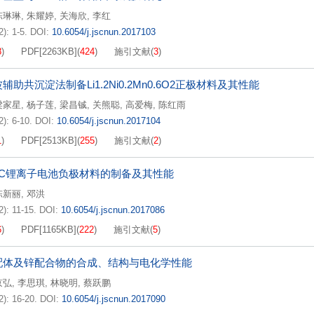
陈琳琳
,
朱耀婷
,
关海欣
,
李红
): 1-5.
DOI:
10.6054/j.jscnun.2017103
8
)
PDF[
2263KB
]
(
424
)
施引文献
(
3
)
辅助共沉淀法制备Li1.2Ni0.2Mn0.6O2正极材料及其性能
梁家星
,
杨子莲
,
梁昌铖
,
关熊聪
,
高爱梅
,
陈红雨
2): 6-10.
DOI:
10.6054/j.jscnun.2017104
1
)
PDF[
2513KB
]
(
255
)
施引文献
(
2
)
@C锂离子电池负极材料的制备及其性能
陈新丽
,
邓洪
2): 11-15.
DOI:
10.6054/j.jscnun.2017086
6
)
PDF[
1165KB
]
(
222
)
施引文献
(
5
)
配体及锌配合物的合成、结构与电化学性能
京弘
,
李思琪
,
林晓明
,
蔡跃鹏
2): 16-20.
DOI:
10.6054/j.jscnun.2017090