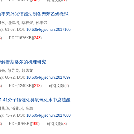
功率紫外光辐照法制备聚苯乙烯微球
何永
,
谢煌培
,
蔡梓煜
,
孙丰强
2): 61-67.
DOI:
10.6054/j.jscnun.2017105
3
)
PDF[
1676KB
]
(
243
)
降解普萘洛尔的机理研究
彭亮
,
彭导灵
,
顾凤龙
2): 68-72.
DOI:
10.6054/j.jscnun.2017097
5
)
PDF[
1240KB
]
(
213
)
施引文献
(
2
)
CM-41分子筛催化臭氧氧化水中腐殖酸
谢燕华
,
潘兆琪
,
薛颖
2): 73-79.
DOI:
10.6054/j.jscnun.2017083
8
)
PDF[
876KB
]
(
199
)
施引文献
(
8
)