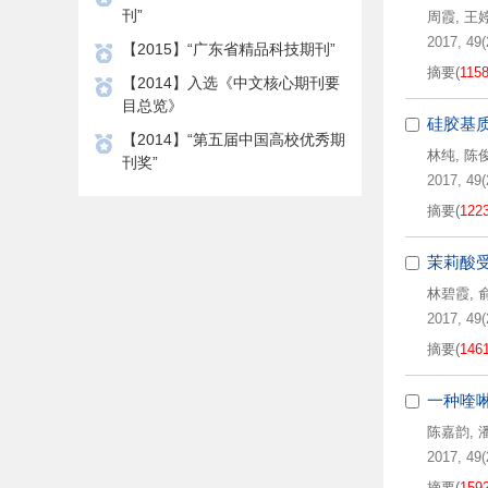
刊”
周霞
,
王
2017, 49(
【2015】“广东省精品科技期刊”
摘要
(
115
【2014】入选《中文核心期刊要
目总览》
硅胶基
【2014】“第五届中国高校优秀期
林纯
,
陈
刊奖”
2017, 49(
摘要
(
122
茉莉酸
林碧霞
,
2017, 49(
摘要
(
146
一种喹啉
陈嘉韵
,
2017, 49(
摘要
(
159