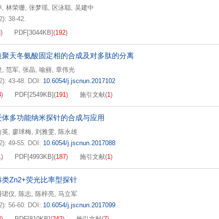
婷
,
林荣珊
,
张梦瑶
,
区泳聪
,
吴建中
2): 38-42.
8
)
PDF[
3044KB
]
(
192
)
质聚天冬氨酸固定相的合成及对多肽的分离
俊
,
范军
,
张晶
,
喻丽
,
章伟光
2): 43-48.
DOI:
10.6054/j.jscnun.2017102
3
)
PDF[
2549KB
]
(
191
)
施引文献
(
1
)
受体多功能纳米探针的合成与应用
俞英
,
廖球梅
,
刘雅雯
,
陈永雄
2): 49-55.
DOI:
10.6054/j.jscnun.2017088
1
)
PDF[
4993KB
]
(
187
)
施引文献
(
1
)
类Zn2+荧光比率型探针
潘珺仪
,
陈志
,
陈梓亮
,
马立军
2): 56-60.
DOI:
10.6054/j.jscnun.2017099
2
)
PDF[
810KB
]
(
242
)
施引文献
(
7
)