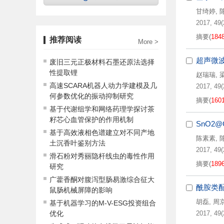
甘绮婷
,
2017, 49(2
摘要
(
184
推荐阅读
More >
超声微波
废旧三元正极材料石墨还原法选择
性提取锂
赵瑞瑞
,
高速SCARA机器人动力学建模及几
2017, 49(
何参数优化的振动抑制研究
摘要
(
160
基于代谢组学和网络药理学探讨茶
籽芯心血管保护的作用机制
SnO2
基于高效液相色谱建立对不同产地
陈素素
,
土沉香叶鉴别方法
2017, 49(
滑石粉对秀丽隐杆线虫的毒性作用
摘要
(
189
研究
广藿香酮对腹泻型肠易激综合征大
酰胺类
鼠肠机械屏障的影响
胡磊
,
周
基于机器学习的M-V-ESG投资组合
优化
2017, 49(