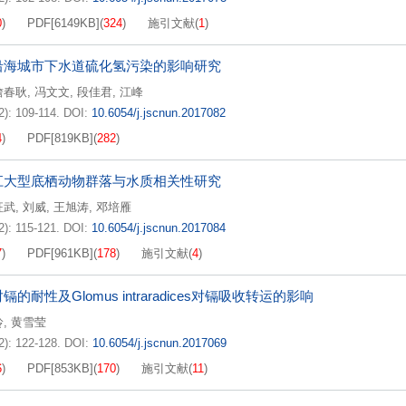
0
)
PDF[
6149KB
]
(
324
)
施引文献
(
1
)
沿海城市下水道硫化氢污染的影响研究
詹春耿
,
冯文文
,
段佳君
,
江峰
2): 109-114.
DOI:
10.6054/j.jscnun.2017082
4
)
PDF[
819KB
]
(
282
)
江大型底栖动物群落与水质相关性研究
征武
,
刘威
,
王旭涛
,
邓培雁
2): 115-121.
DOI:
10.6054/j.jscnun.2017084
7
)
PDF[
961KB
]
(
178
)
施引文献
(
4
)
的耐性及Glomus intraradices对镉吸收转运的影响
玲
,
黄雪莹
2): 122-128.
DOI:
10.6054/j.jscnun.2017069
6
)
PDF[
853KB
]
(
170
)
施引文献
(
11
)