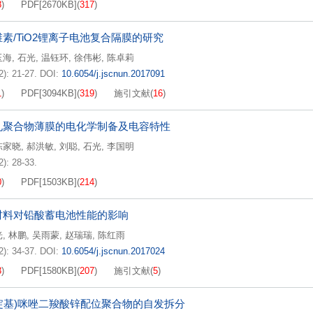
8
)
PDF[
2670KB
]
(
317
)
素/TiO2锂离子电池复合隔膜的研究
玉海
,
石光
,
温钰环
,
徐伟彬
,
陈卓莉
2): 21-27.
DOI:
10.6054/j.jscnun.2017091
1
)
PDF[
3094KB
]
(
319
)
施引文献
(
16
)
孔聚合物薄膜的电化学制备及电容特性
陈家晓
,
郝洪敏
,
刘聪
,
石光
,
李国明
2): 28-33.
0
)
PDF[
1503KB
]
(
214
)
材料对铅酸蓄电池性能的影响
光
,
林鹏
,
吴雨蒙
,
赵瑞瑞
,
陈红雨
2): 34-37.
DOI:
10.6054/j.jscnun.2017024
3
)
PDF[
1580KB
]
(
207
)
施引文献
(
5
)
-吡啶基)咪唑二羧酸锌配位聚合物的自发拆分