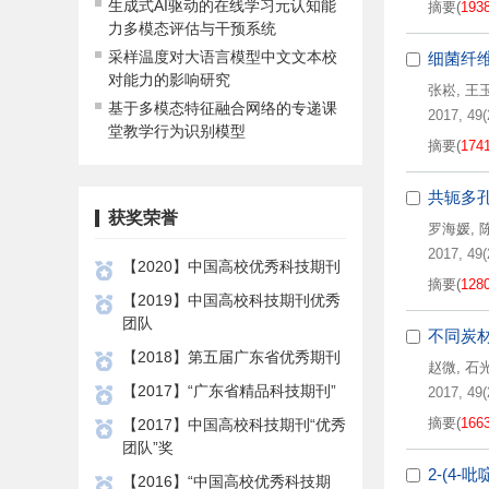
生成式AI驱动的在线学习元认知能
摘要
(
193
力多模态评估与干预系统
采样温度对大语言模型中文文本校
细菌纤维
对能力的影响研究
张崧
,
王
基于多模态特征融合网络的专递课
2017, 49(
堂教学行为识别模型
摘要
(
174
共轭多
获奖荣誉
罗海媛
,
2017, 49(
【2020】中国高校优秀科技期刊
摘要
(
128
【2019】中国高校科技期刊优秀
团队
不同炭
【2018】第五届广东省优秀期刊
赵微
,
石
【2017】“广东省精品科技期刊”
2017, 49(
摘要
(
166
【2017】中国高校科技期刊“优秀
团队”奖
2-(4
【2016】“中国高校优秀科技期