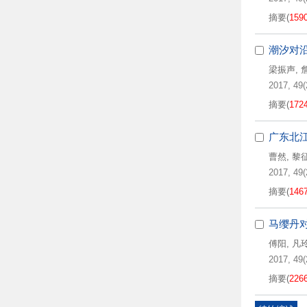
摘要
(
159
潮汐对
梁振声
,
2017, 49(
摘要
(
172
广东北
曹然
,
黎
2017, 49(
摘要
(
146
马缨丹对镉
傅阳
,
凡
2017, 49(
摘要
(
226