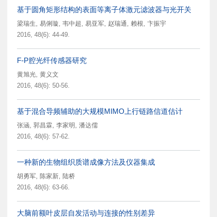
基于圆角矩形结构的表面等离子体激元滤波器与光开关
梁瑞生
,
易俐璇
,
韦中超
,
易亚军
,
赵瑞通
,
赖根
,
卞振宇
2016, 48(6): 44-49.
F-P腔光纤传感器研究
黄旭光
,
黄义文
2016, 48(6): 50-56.
基于混合导频辅助的大规模MIMO上行链路信道估计
张涵
,
郭昌霖
,
李家明
,
潘达儒
2016, 48(6): 57-62.
一种新的生物组织质谱成像方法及仪器集成
胡勇军
,
陈家新
,
陆桥
2016, 48(6): 63-66.
大脑前额叶皮层自发活动与连接的性别差异