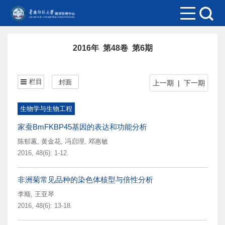
2016年 第48卷 第6期
栏目
封面
上一期
|
下一期
生物学与生物工程
家蚕BmFKBP45基因的表达和功能分析
陈郁蕙
,
黄金花
,
冯启理
,
邓惠敏
2016, 48(6): 1-12.
非洲菊常见品种的染色体核型与倍性分析
李顺
,
王亚琴
2016, 48(6): 13-18.