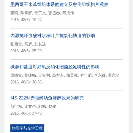
墨西哥玉米草组培体系的建立及愈伤组织切片观察
曹雨
,
陈章辉
,
欧丁文
,
张盛春
,
阳成伟
2016, 48(6): 19-24.
内源抗环血酸对水稻叶片抗氧化胁迫的影响
张启雷
,
高辉
,
彭长连
2016, 48(6): 25-29.
碳源和盐度对好氧反硝化细菌脱氮特性的影响
廖绍安
,
黄捷畅
,
王安利
,
高方舟
,
相晨曦
,
罗年滔
,
李永锋
,
蓝宗坚
2016, 48(6): 30-36.
MS-222对赤眼鳟幼鱼麻醉效果的研究
彭宁东
,
汤文圣
,
郭栋
,
赵俊
2016, 48(6): 37-43.
物理学与光学工程