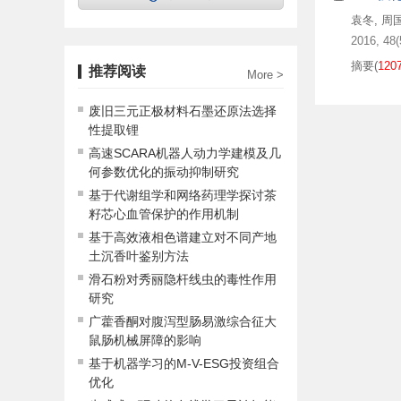
袁冬
,
周
2016, 48(5
摘要
(
120
推荐阅读
More >
废旧三元正极材料石墨还原法选择
性提取锂
高速SCARA机器人动力学建模及几
何参数优化的振动抑制研究
基于代谢组学和网络药理学探讨茶
籽芯心血管保护的作用机制
基于高效液相色谱建立对不同产地
土沉香叶鉴别方法
滑石粉对秀丽隐杆线虫的毒性作用
研究
广藿香酮对腹泻型肠易激综合征大
鼠肠机械屏障的影响
基于机器学习的M-V-ESG投资组合
优化