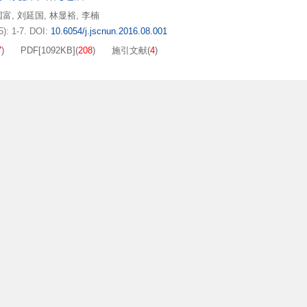
国富
,
刘延国
,
林显裕
,
李楠
): 1-7.
DOI:
10.6054/j.jscnun.2016.08.001
7
)
PDF[
1092KB
]
(
208
)
施引文献
(
4
)