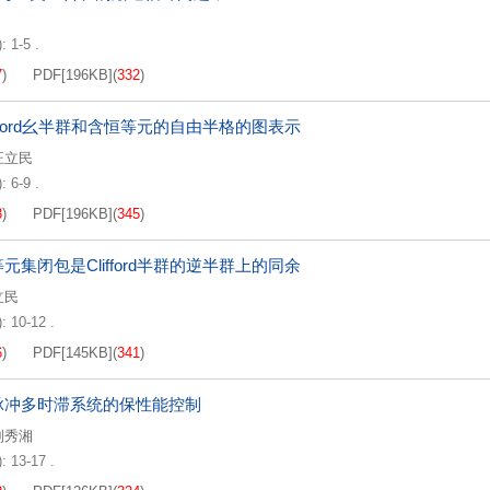
: 1-5 .
7
)
PDF[
196KB
]
(
332
)
ifford幺半群和含恒等元的自由半格的图表示
汪立民
: 6-9 .
3
)
PDF[
196KB
]
(
345
)
元集闭包是Clifford半群的逆半群上的同余
立民
: 10-12 .
6
)
PDF[
145KB
]
(
341
)
脉冲多时滞系统的保性能控制
刘秀湘
: 13-17 .