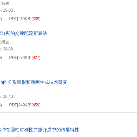
刘名生
: 29-33 .
2
)
PDF[
269KB
]
(
339
)
弈分配的交通配流新算法
刘炳全
: 34-38 .
9
)
PDF[
273KB
]
(
827
)
ash的分形图形和动画生成技术研究
: 39-43 .
5
)
PDF[
849KB
]
(
459
)
脉冲在圆柱对称性共振介质中的传播特性