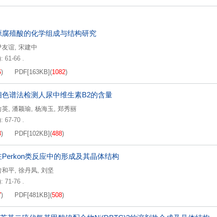
源腐殖酸的化学组成与结构研究
尹友谊
,
宋建中
: 61-66 .
6
)
PDF[
163KB
]
(
1082
)
相色谱法检测人尿中维生素B2的含量
俞英
,
潘颖瑜
,
杨海玉
,
郑秀丽
: 67-70 .
3
)
PDF[
102KB
]
(
488
)
Perkon类反应中的形成及其晶体结构
曾和平
,
徐丹凤
,
刘坚
: 71-76 .
7
)
PDF[
481KB
]
(
508
)