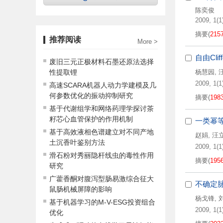
陈奕俊
2009, 1(1)
摘要
(
215
推荐阅读
More >
自由Cl
废旧三元正极材料石墨还原法选择
性提取锂
杨慧园
,
2009, 1(1)
高速SCARA机器人动力学建模及几
何参数优化的振动抑制研究
摘要
(
198
基于代谢组学和网络药理学探讨茶
籽芯心血管保护的作用机制
一类幂等
基于高效液相色谱建立对不同产地
赵娟
,
汪
土沉香叶鉴别方法
2009, 1(1)
滑石粉对秀丽隐杆线虫的毒性作用
摘要
(
195
研究
广藿香酮对腹泻型肠易激综合征大
不确定
鼠肠机械屏障的影响
杨戈锋
,
基于机器学习的M-V-ESG投资组合
2009, 1(1)
优化