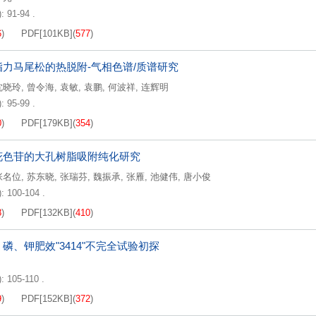
: 91-94 .
6
)
PDF[
101KB
]
(
577
)
脂力马尾松的热脱附-气相色谱/质谱研究
沈晓玲
,
曾令海
,
袁敏
,
袁鹏
,
何波祥
,
连辉明
: 95-99 .
0
)
PDF[
179KB
]
(
354
)
花色苷的大孔树脂吸附纯化研究
张名位
,
苏东晓
,
张瑞芬
,
魏振承
,
张雁
,
池健伟
,
唐小俊
): 100-104 .
8
)
PDF[
132KB
]
(
410
)
磷、钾肥效"3414"不完全试验初探
): 105-110 .
9
)
PDF[
152KB
]
(
372
)