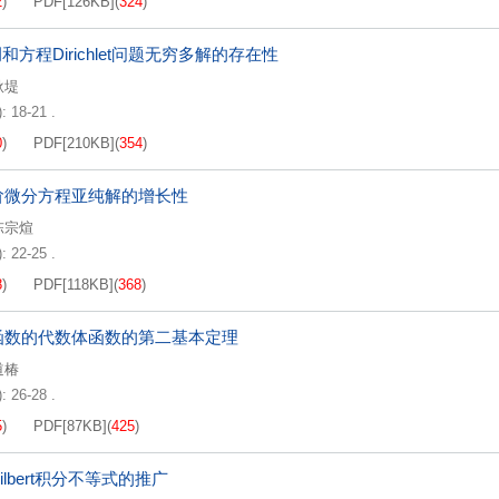
2
)
PDF[
126KB
]
(
324
)
调和方程Dirichlet问题无穷多解的存在性
耿堤
: 18-21 .
0
)
PDF[
210KB
]
(
354
)
阶微分方程亚纯解的增长性
陈宗煊
: 22-25 .
8
)
PDF[
118KB
]
(
368
)
函数的代数体函数的第二基本定理
道椿
: 26-28 .
5
)
PDF[
87KB
]
(
425
)
ilbert积分不等式的推广