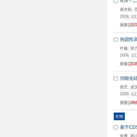
N,N－
谢木标
,
2009, 1(1)
摘要
(
220
热固性
叶鑫
,
张
2009, 1(1)
摘要
(
203
功能化
侯艺
,
成
2009, 1(1)
摘要
(
186
生物
基于CDS
金鹰
,
邓