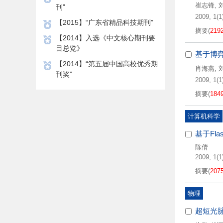
崔志锋
,
刊”
2009, 1(1)
【2015】“广东省精品科技期刊”
摘要
(
219
【2014】入选《中文核心期刊要
目总览》
基于博
【2014】“第五届中国高校优秀期
肖海燕
,
刊奖”
2009, 1(1)
摘要
(
184
计算机科学
基于Fl
陈倩
2009, 1(1)
摘要
(
207
物理
超短光