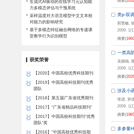
摘要
(
203
生成式AI驱动的在线学习元认知能
力多模态评估与干预系统
类p-双
采样温度对大语言模型中文文本校
对能力的影响研究
郭慧敏
,
基于多模态特征融合网络的专递课
2009, 1(1)
堂教学行为识别模型
摘要
(
186
一类高
获奖荣誉
吴丽镐
,
2009, 1(1)
【2020】中国高校优秀科技期刊
摘要
(
202
【2019】中国高校科技期刊优秀
团队
涉及小
【2018】第五届广东省优秀期刊
张进
,
孙
2009, 1(1)
【2017】“广东省精品科技期刊”
摘要
(
196
【2017】中国高校科技期刊“优秀
团队”奖
多参量H
【2016】“中国高校优秀科技期