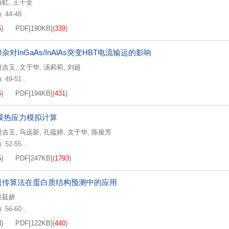
丽虹
,
王干全
: 44-48 .
5
)
PDF[
190KB
]
(
339
)
杂对InGaAs/InAlAs突变HBT电流输运的影响
唐吉玉
,
文于华
,
汤莉莉
,
刘超
: 49-51 .
6
)
PDF[
194KB
]
(
431
)
薄膜热应力模拟计算
唐吉玉
,
马远新
,
孔蕴婷
,
文于华
,
陈俊芳
: 52-55 .
5
)
PDF[
247KB
]
(
1793
)
遗传算法在蛋白质结构预测中的应用
张延娇
: 56-60 .
3
)
PDF[
122KB
]
(
440
)