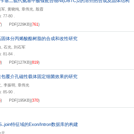
二苄基二硫代氨基甲酸镍配合物Ni(DBTC)2的溶剂热合成及晶体结构
范军
,
黄晓纯
,
章伟光
,
殷霞
: 77-80 .
7
)
PDF[
229KB
]
(
761
)
高固体分丙烯酸酯树脂的合成和改性研究
力
,
石光
,
刘石军
: 81-84 .
8
)
PDF[
127KB
]
(
819
)
硅包覆介孔磁性载体固定细菌效果的研究
文
,
李振明
,
章伟光
: 85-90 .
6
)
PDF[
195KB
]
(
370
)
..join特征域的Exon/Intron数据库的构建
小元