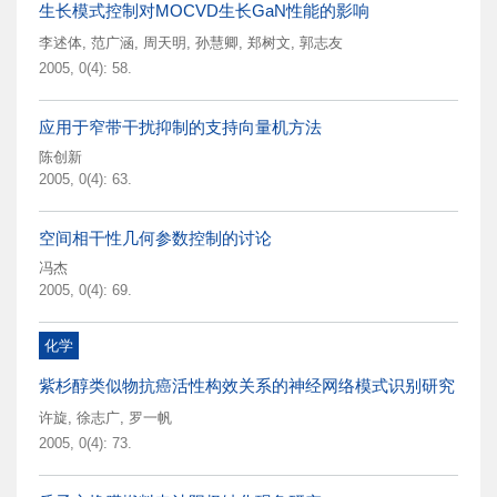
生长模式控制对MOCVD生长GaN性能的影响
李述体
,
范广涵
,
周天明
,
孙慧卿
,
郑树文
,
郭志友
2005, 0(4): 58.
应用于窄带干扰抑制的支持向量机方法
陈创新
2005, 0(4): 63.
空间相干性几何参数控制的讨论
冯杰
2005, 0(4): 69.
化学
紫杉醇类似物抗癌活性构效关系的神经网络模式识别研究
许旋
,
徐志广
,
罗一帆
2005, 0(4): 73.