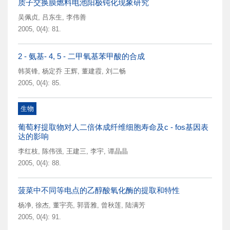
质子交换膜燃料电池阳极钝化现象研究
吴佩贞
,
吕东生
,
李伟善
2005, 0(4): 81.
2 - 氨基- 4, 5 - 二甲氧基苯甲酸的合成
韩英锋
,
杨定乔 王辉
,
董建霞
,
刘二畅
2005, 0(4): 85.
生物
葡萄籽提取物对人二倍体成纤维细胞寿命及c - fos基因表
达的影响
李红枝
,
陈伟强
,
王建三
,
李宇
,
谭晶晶
2005, 0(4): 88.
菠菜中不同等电点的乙醇酸氧化酶的提取和特性
杨净
,
徐杰
,
董宇亮
,
郭晋雅
,
曾秋莲
,
陆满芳
2005, 0(4): 91.