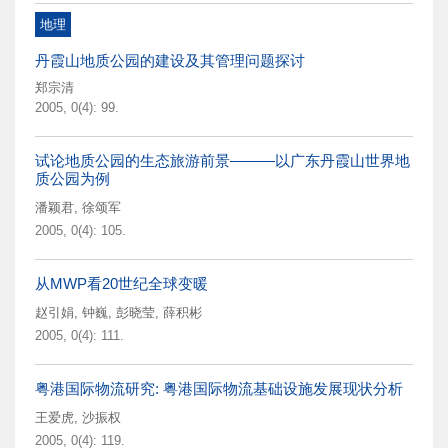
地理
丹霞山地质公园的建设及其管理问题探讨
郑宗清
2005, 0(4): 99.
试论地质公园的生态旅游前景———以广东丹霞山世界地
质公园为例
潘颖君
,
徐颂军
2005, 0(4): 105.
从MWP看20世纪全球变暖
赵引娟
,
钟巍
,
彭晓莹
,
薛积彬
2005, 0(4): 111.
粤港国际物流研究: 粤港国际物流基础设施发展现状分析
王爱虎
,
沙振权
2005, 0(4): 119.