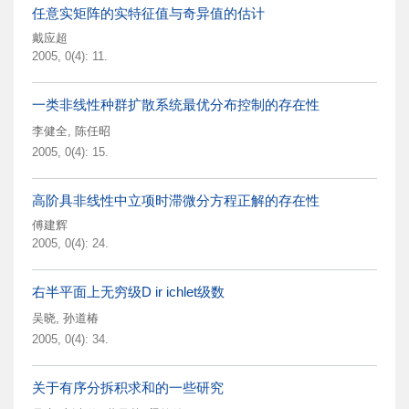
任意实矩阵的实特征值与奇异值的估计
戴应超
2005, 0(4): 11.
一类非线性种群扩散系统最优分布控制的存在性
李健全
,
陈任昭
2005, 0(4): 15.
高阶具非线性中立项时滞微分方程正解的存在性
傅建辉
2005, 0(4): 24.
右半平面上无穷级D ir ichlet级数
吴晓
,
孙道椿
2005, 0(4): 34.
关于有序分拆积求和的一些研究