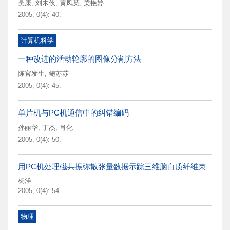
吴康
,
刘木伙
,
黄凤英
,
梁艳婷
2005, 0(4): 40.
计算机科学
一种改进的活动轮廓的图像分割方法
陈官发生
,
鲍苏苏
2005, 0(4): 45.
单片机与PC机通信中的纠错编码
孙丽华
,
丁杰
,
肖化
2005, 0(4): 50.
用PC机处理磁共振弥散张量数据示踪三维脑白质纤维束
杨洋
2005, 0(4): 54.
物理