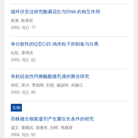
循环伏安法研究酚藏花红与DNA 的相互作用
俞英
,
欧俊宏
2004, 0(1): 77.
单分散性的Q态CdS 纳米粒子的制备与分离
纪欣
,
章伟光
2004, 0(1): 82.
有机硅改性丙烯酸酯微乳液的聚合研究
张臣
,
张力
,
李国明
,
刘意
,
杨冠玲
,
何振江
2004, 0(1): 86.
生物
四株微生物絮凝剂产生菌生长条件的研究
成文
,
黄晓武
,
胡勇有
,
刘晖
,
周康群
2004, 0(1): 92.