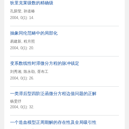
狄里克莱级数的精确级
孔荫莹
,
孙道椿
2004, 0(1): 14.
抽象同伦范畴中的局部化
易建新
,
程月照
2004, 0(1): 20.
变系数线性时滞微分方程的脉冲镇定
刘秀湘
,
陈永劭
,
胥布工
2004, 0(1): 26.
一类滞后型四阶泛函微分方程边值问题的正解
杨雯抒
2004, 0(1): 32.
一个造血模型正周期解的存在性及全局吸引性