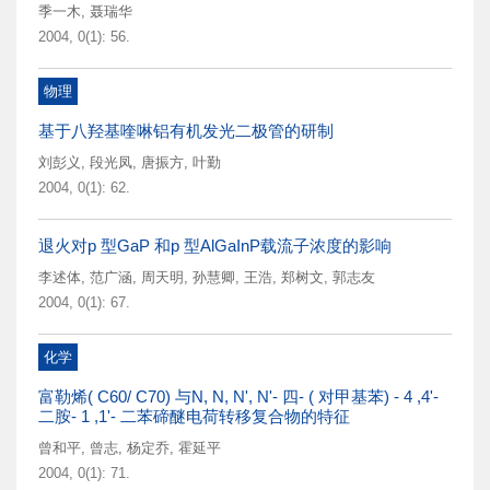
季一木
,
聂瑞华
2004, 0(1): 56.
物理
基于八羟基喹啉铝有机发光二极管的研制
刘彭义
,
段光凤
,
唐振方
,
叶勤
2004, 0(1): 62.
退火对p 型GaP 和p 型AlGaInP载流子浓度的影响
李述体
,
范广涵
,
周天明
,
孙慧卿
,
王浩
,
郑树文
,
郭志友
2004, 0(1): 67.
化学
富勒烯( C60/ C70) 与N, N, N', N'- 四- ( 对甲基苯) - 4 ,4'-
二胺- 1 ,1'- 二苯碲醚电荷转移复合物的特征
曾和平
,
曾志
,
杨定乔
,
霍延平
2004, 0(1): 71.