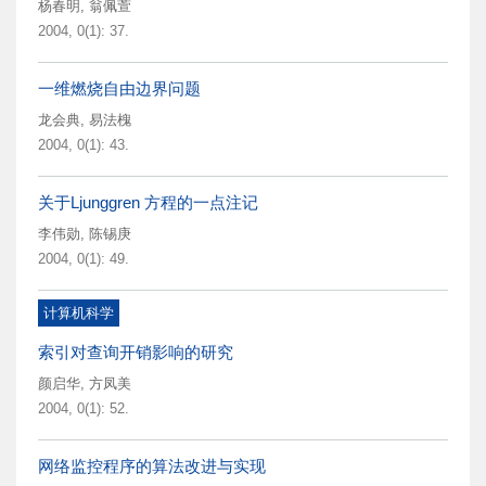
杨春明
,
翁佩萱
2004, 0(1): 37.
一维燃烧自由边界问题
龙会典
,
易法槐
2004, 0(1): 43.
关于Ljunggren 方程的一点注记
李伟勋
,
陈锡庚
2004, 0(1): 49.
计算机科学
索引对查询开销影响的研究
颜启华
,
方凤美
2004, 0(1): 52.
网络监控程序的算法改进与实现