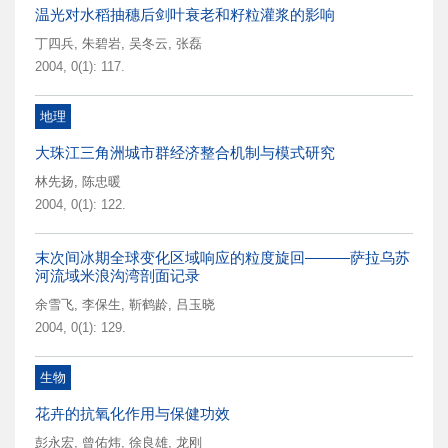
温光对水稻抽穗后剑叶衰老和籽粒灌浆的影响
丁四兵
,
朱碧岩
,
吴冬云
,
张磊
2004, 0(1): 117.
地理
大珠江三角洲城市群经济整合机制与模式研究
林先扬
,
陈忠暖
2004, 0(1): 122.
末次间冰期全球变化区域响应的粒度旋回———萨拉乌苏
河流域米浪沟湾剖面记录
余雪飞
,
李保生
,
靳鹤龄
,
吕玉晓
2004, 0(1): 129.
生物
花卉的抗氧化作用与保健功效
彭永宏
,
曾佑炜
,
徐良雄
,
龙刚