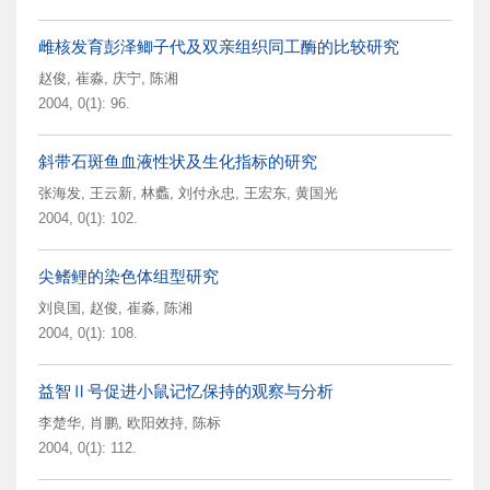
雌核发育彭泽鲫子代及双亲组织同工酶的比较研究
赵俊
,
崔淼
,
庆宁
,
陈湘
2004, 0(1): 96.
斜带石斑鱼血液性状及生化指标的研究
张海发
,
王云新
,
林蠡
,
刘付永忠
,
王宏东
,
黄国光
2004, 0(1): 102.
尖鳍鲤的染色体组型研究
刘良国
,
赵俊
,
崔淼
,
陈湘
2004, 0(1): 108.
益智Ⅱ号促进小鼠记忆保持的观察与分析
李楚华
,
肖鹏
,
欧阳效持
,
陈标
2004, 0(1): 112.