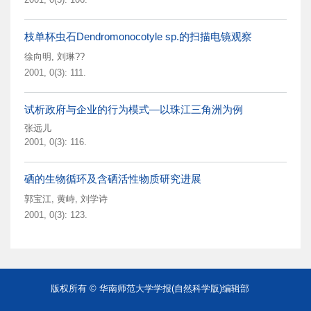
枝单杯虫石Dendromonocotyle sp.的扫描电镜观察
徐向明
,
刘琳??
2001, 0(3): 111.
试析政府与企业的行为模式—以珠江三角洲为例
张远儿
2001, 0(3): 116.
硒的生物循环及含硒活性物质研究进展
郭宝江
,
黄峙
,
刘学诗
2001, 0(3): 123.
版权所有 © 华南师范大学学报(自然科学版)编辑部