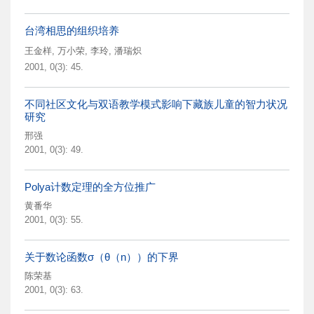
台湾相思的组织培养
王金样
,
万小荣
,
李玲
,
潘瑞炽
2001, 0(3): 45.
不同社区文化与双语教学模式影响下藏族儿童的智力状况
研究
邢强
2001, 0(3): 49.
Polya计数定理的全方位推广
黄番华
2001, 0(3): 55.
关于数论函数σ（θ（n））的下界
陈荣基
2001, 0(3): 63.