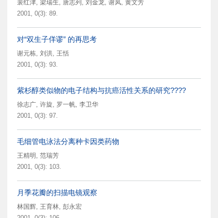
裴红津
,
梁瑞生
,
唐志列
,
刘金龙
,
谢凤
,
黄文芳
2001, 0(3): 89.
对“双生子佯谬” 的再思考
谢元栋
,
刘洪
,
王恬
2001, 0(3): 93.
紫杉醇类似物的电子结构与抗癌活性关系的研究????
徐志广
,
许旋
,
罗一帆
,
李卫华
2001, 0(3): 97.
毛细管电泳法分离种卡因类药物
王精明
,
范瑞芳
2001, 0(3): 103.
月季花瓣的扫描电镜观察
林国辉
,
王育林
,
彭永宏
2001, 0(3): 106.