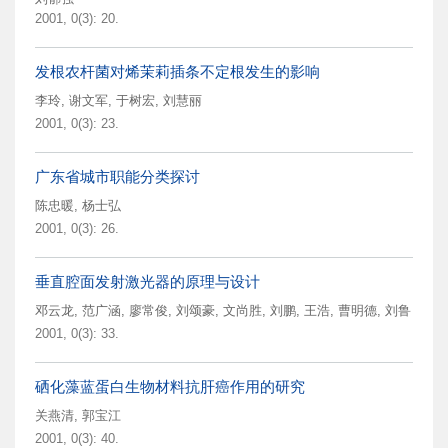
2001, 0(3): 20.
发根农杆菌对烯茉莉插条不定根发生的影响
李玲
,
谢文军
,
于树宏
,
刘慧丽
2001, 0(3): 23.
广东省城市职能分类探讨
陈忠暖
,
杨士弘
2001, 0(3): 26.
垂直腔面发射激光器的原理与设计
邓云龙
,
范广涵
,
廖常俊
,
刘颂豪
,
文尚胜
,
刘鹏
,
王浩
,
曹明德
,
刘鲁
2001, 0(3): 33.
硒化藻蓝蛋白生物材料抗肝癌作用的研究
关燕清
,
郭宝江
2001, 0(3): 40.