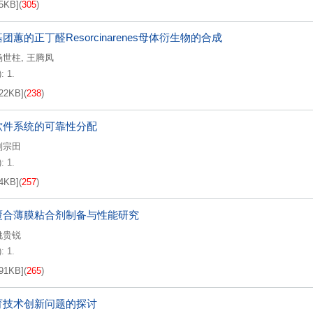
5KB
]
(
305
)
团蕙的正丁醛Resorcinarenes母体衍生物的合成
杨世柱
,
王腾凤
: 1.
22KB
]
(
238
)
软件系统的可靠性分配
刘宗田
: 1.
4KB
]
(
257
)
覆合薄膜粘合剂制备与性能研究
姚贵锐
: 1.
91KB
]
(
265
)
育技术创新问题的探讨