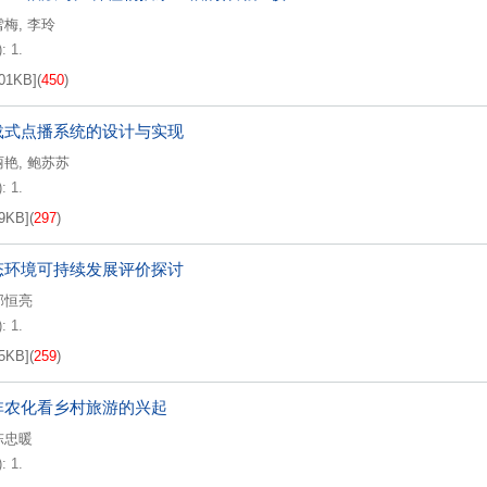
雪梅
,
李玲
: 1.
01KB
]
(
450
)
载式点播系统的设计与实现
丽艳
,
鲍苏苏
: 1.
9KB
]
(
297
)
态环境可持续发展评价探讨
郭恒亮
: 1.
5KB
]
(
259
)
非农化看乡村旅游的兴起
陈忠暖
: 1.