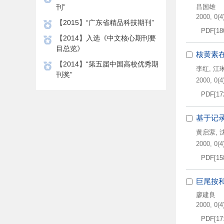
刊”
吕国雄
2000, 0(4)
【2015】“广东省精品科技期刊”
PDF[
18
【2014】入选《中文核心期刊要
目总览》
核黄素
【2014】“第五届中国高校优秀期
李红
,
江
刊奖”
2000, 0(4)
PDF[
17
基于记
黄启萦
,
2000, 0(4)
PDF[
15
巨尾按
廖建良
2000, 0(4)
PDF[
17