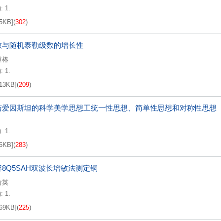
: 1.
5KB
]
(
302
)
数与随机泰勒级数的增长性
道椿
: 1.
13KB
]
(
209
)
与爱因斯坦的科学美学思想工统一性思想、简单性思想和对称性思想
: 1.
6KB
]
(
283
)
8Q5SAH双波长增敏法测定铜
俞英
: 1.
69KB
]
(
225
)