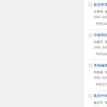
新型带
王腾凤
,
2000, 0(4)
PDF[
14
洋紫荆
彭建宗
,
2000, 0(4)
PDF[
18
养殖鲡
符路娣
,
2000, 0(4)
PDF[
17
医药中
杨定乔
,