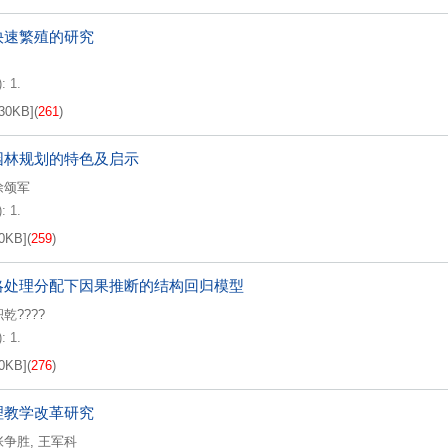
快速繁殖的研究
: 1.
30KB
]
(
261
)
园林规划的特色及启示
徐颂军
: 1.
0KB
]
(
259
)
略处理分配下因果推断的结构回归模型
乾????
: 1.
0KB
]
(
276
)
理教学改革研究
张争胜
,
王军科