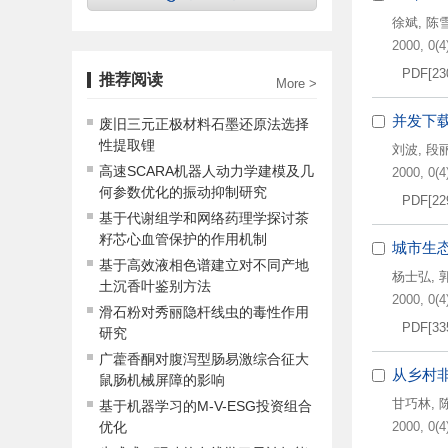
徐斌
,
陈
2000, 0(4)
PDF[
23
推荐阅读
More >
并发下
废旧三元正极材料石墨还原法选择
性提取锂
刘波
,
段
高速SCARA机器人动力学建模及几
2000, 0(4)
何参数优化的振动抑制研究
PDF[
22
基于代谢组学和网络药理学探讨茶
籽芯心血管保护的作用机制
城市生
基于高效液相色谱建立对不同产地
杨士弘
,
土沉香叶鉴别方法
2000, 0(4)
滑石粉对秀丽隐杆线虫的毒性作用
PDF[
33
研究
广藿香酮对腹泻型肠易激综合征大
从乡村
鼠肠机械屏障的影响
甘巧林
,
基于机器学习的M-V-ESG投资组合
优化
2000, 0(4)