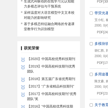
生成式AI驱动的在线学习元认知能
PDF[
30
力多模态评估与干预系统
采样温度对大语言模型中文文本校
带荧光基
对能力的影响研究
艾小红
,
基于多模态特征融合网络的专递课
2000, 0(4)
堂教学行为识别模型
PDF[
24
多模块
获奖荣誉
胡仁胜
,
2000, 0(4)
【2020】中国高校优秀科技期刊
PDF[
17
【2019】中国高校科技期刊优秀
团队
多用途
【2018】第五届广东省优秀期刊
陈文森
,
【2017】“广东省精品科技期刊”
2000, 0(4)
PDF[
21
【2017】中国高校科技期刊“优秀
团队”奖
关于教
【2016】“中国高校优秀科技期