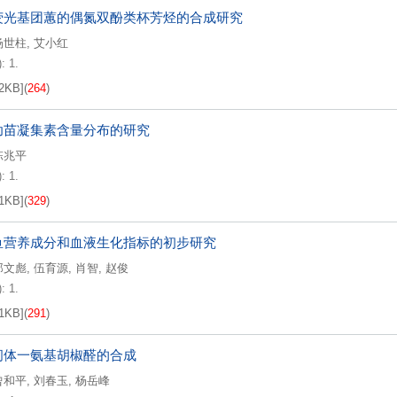
荧光基团蕙的偶氮双酚类杯芳烃的合成研究
杨世柱
,
艾小红
: 1.
2KB
]
(
264
)
幼苗凝集素含量分布的研究
陈兆平
: 1.
1KB
]
(
329
)
鱼营养成分和血液生化指标的初步研究
郑文彪
,
伍育源
,
肖智
,
赵俊
: 1.
1KB
]
(
291
)
间体一氨基胡椒醛的合成
曾和平
,
刘春玉
,
杨岳峰