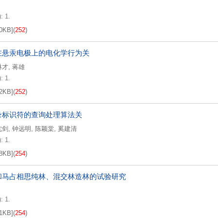
: 1.
0KB
]
(
252
)
在悬汞电极上的电化学行为关
琳才
,
蒋雄
: 1.
2KB
]
(
252
)
录标识符的查询处理算法关
沈剑
,
钟远明
,
陈颖棠
,
奚建清
: 1.
8KB
]
(
254
)
和马占相思纯林、混交林造林的试验研究
: 1.
1KB
]
(
254
)