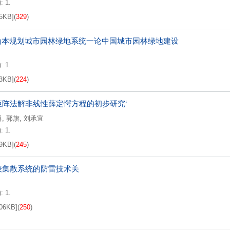
: 1.
5KB
]
(
329
)
”为本规划城市园林绿地系统一论中国城市园林绿地建设
: 1.
3KB
]
(
224
)
矩阵法解非线性薛定愕方程的初步研究‘
勇
,
郭旗
,
刘承宜
: 1.
9KB
]
(
245
)
表集散系统的防雷技术关
: 1.
06KB
]
(
250
)