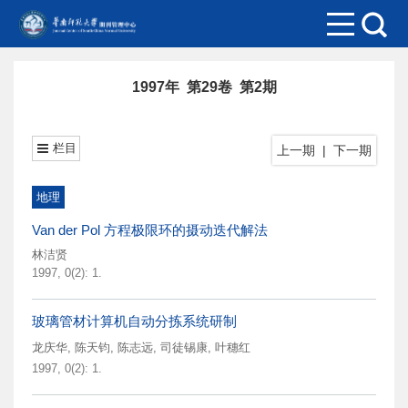
1997年 第29卷 第2期
栏目
上一期
|
下一期
地理
Van der Pol 方程极限环的摄动迭代解法
林洁贤
1997, 0(2): 1.
玻璃管材计算机自动分拣系统研制
龙庆华
,
陈天钧
,
陈志远
,
司徒锡康
,
叶穗红
1997, 0(2): 1.