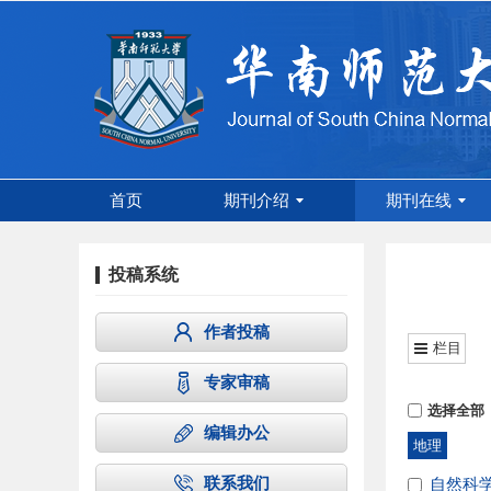
首页
期刊介绍
期刊在线
投稿系统
作者投稿
栏目
专家审稿
选择全部
编辑办公
地理
联系我们
自然科