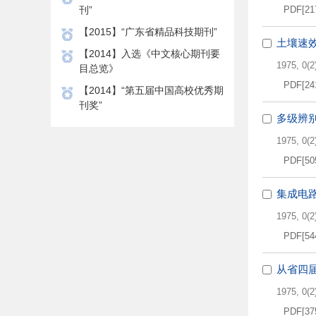
刊”
PDF[
21
【2015】“广东省精品科技期刊”
土壤速
【2014】入选《中文核心期刊要
1975, 0(2
目总览》
PDF[
24
【2014】“第五届中国高校优秀期
刊奖”
多级辨
1975, 0(2
PDF[
50
集成电
1975, 0(2
PDF[
54
从省四
1975, 0(2
PDF[
37