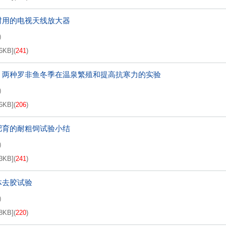
村用的电视天线放大器
)
6KB
]
(
241
)
、两种罗非鱼冬季在温泉繁殖和提高抗寒力的实验
)
6KB
]
(
206
)
肥育的耐粗饲试验小结
)
3KB
]
(
241
)
体去胶试验
)
8KB
]
(
220
)