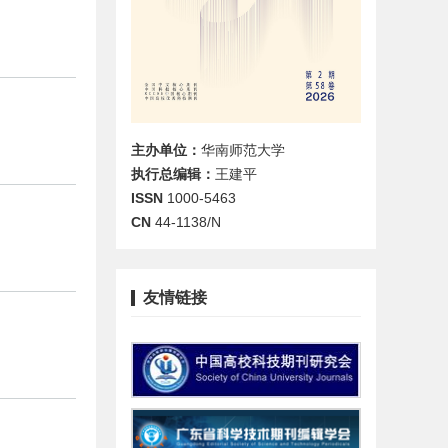
主办单位：
华南师范大学
执行总编辑：
王建平
ISSN
1000-5463
CN
44-1138/N
友情链接