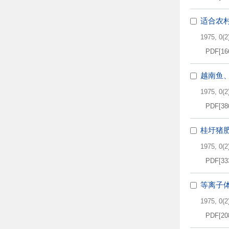
适合农
1975, 0(2
PDF[
16
越南鱼
1975, 0(2
PDF[
38
桂圩猪
1975, 0(2
PDF[
33
等离子
1975, 0(2
PDF[
20