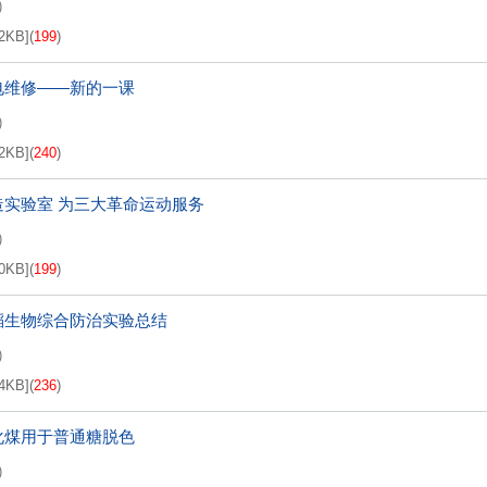
)
2KB
]
(
199
)
电维修——新的一课
)
2KB
]
(
240
)
造实验室 为三大革命运动服务
)
0KB
]
(
199
)
稻生物综合防治实验总结
)
4KB
]
(
236
)
化煤用于普通糖脱色
)