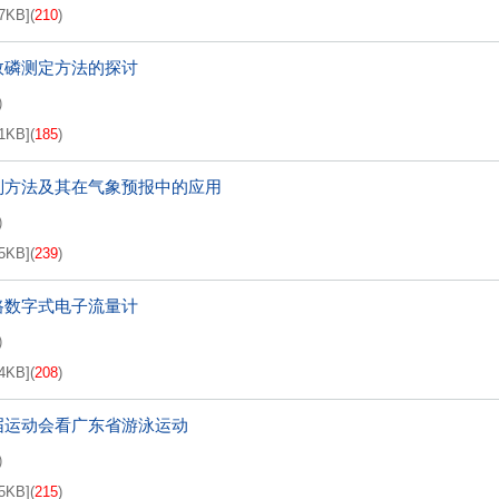
7KB
]
(
210
)
效磷测定方法的探讨
)
1KB
]
(
185
)
别方法及其在气象预报中的应用
)
5KB
]
(
239
)
路数字式电子流量计
)
4KB
]
(
208
)
届运动会看广东省游泳运动
)
5KB
]
(
215
)