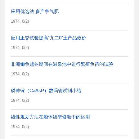
应用优选法 多产争气肥
1974, 0(2)
应用正交试验提高“九二0”土产品效价
1974, 0(2)
非洲鲫鱼越冬期间在温泉池中进行繁殖鱼苗的试验
1974, 0(2)
磷砷镓（CaAsP）数码管试制小结
1974, 0(2)
线性规划方法在船体线型修顺中的运用
1974, 0(2)