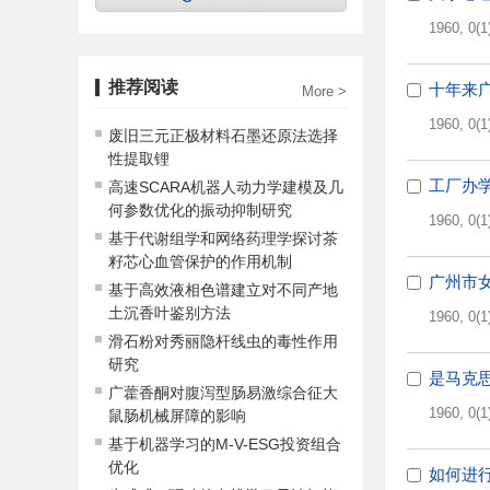
1960, 0(1
推荐阅读
十年来
More >
1960, 0(1
废旧三元正极材料石墨还原法选择
性提取锂
工厂办
高速SCARA机器人动力学建模及几
何参数优化的振动抑制研究
1960, 0(1
基于代谢组学和网络药理学探讨茶
籽芯心血管保护的作用机制
广州市
基于高效液相色谱建立对不同产地
土沉香叶鉴别方法
1960, 0(1
滑石粉对秀丽隐杆线虫的毒性作用
研究
是马克
广藿香酮对腹泻型肠易激综合征大
1960, 0(1
鼠肠机械屏障的影响
基于机器学习的M-V-ESG投资组合
优化
如何进