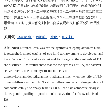
了将性能较好的两种催化剂复配用于EA合成的概念，并研究了复配
催化剂及用量对EA合成的影响.结果表明几种用于EA合成的催化剂
的活性次序为：N,N－二甲基乙醇胺N,N－二甲基甲酰胺三乙胺三乙
醇胺，并且当N,N－二甲基乙醇胺与N,N－二甲基甲酰胺配比为1:1、
用量为1.0％时，复合催化剂对EA合成表现出良好的催化和产品性
能.
关键词:
环氧树脂
/
丙烯酸
/
脂化
/
催化剂.
Abstract:
Different catalysts for the synthesis of epoxy acrylates resin
is researched, mixed catalyst of two kind tertiary amine is developed, and
the effection of composite catalyst and its dosage on the synthesis of EA
are discussed. The results show that for the synthesis of EA, the catalyst
active order is N,N-dimethylethanolamine N,N-
dimethylformamidetriethylamine triethanolamine, when the ratio of N,N
dimethylethanolamine to N,N - dimethylformamide is 1, dosage ration of
composite catalyst to epoxy resin is 1.0% , and this composite catalyst
shows good capability of product and catalyzation for the synthesis of
EA.